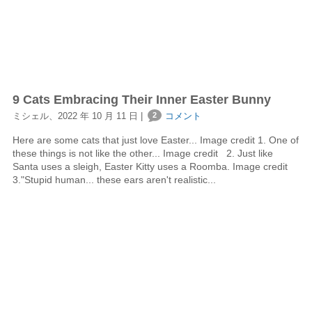
9 Cats Embracing Their Inner Easter Bunny
ミシェル、2022 年 10 月 11 日 |
2
コメント
Here are some cats that just love Easter... Image credit 1. One of
these things is not like the other... Image credit 2. Just like
Santa uses a sleigh, Easter Kitty uses a Roomba. Image credit
3."Stupid human... these ears aren't realistic...