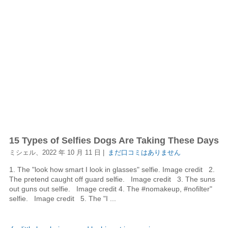
15 Types of Selfies Dogs Are Taking These Days
ミシェル、2022 年 10 月 11 日 |
まだ口コミはありません
1. The "look how smart I look in glasses" selfie. Image credit 2.
The pretend caught off guard selfie. Image credit 3. The suns
out guns out selfie. Image credit 4. The #nomakeup, #nofilter"
selfie. Image credit 5. The "I ...