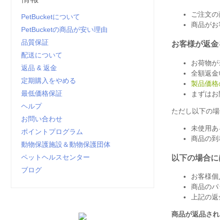
ご注文の
PetBucketについて
商品がお
PetBucketの商品が安い理由
品質保証
お客様が返金
配送について
お荷物が
返品 & 返金
全額返金
定期購入をやめる
製品価格
最低価格保証
まずはお
ヘルプ
ただし以下の場
お問い合わせ
未使用あ
ポイントプログラム
商品の到
動物保護施設＆動物保護団体
ペットヘルスセンター
以下の場合に
ブログ
お客様個
商品のパ
上記の返
商品が返品され