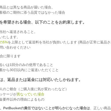
商品とは異なる商品が届いた場合。
客様のご期待に添う品質ではなかった場合
を希望される場合、以下のことをお約束します。
当社へ返送されること。
いたします。
の5%
を上限として返送料を当社が負担いたします (商品が正常に返品さ
問い合わせください
合に限ります
るいは1回分のみの使用であること
着から30日以内にご返送いただくこと
は、返品または返金には対応いたしかねます。
人のご都合（ご購入後に気が変わったなど）
ッケージが
異なっていた場合
金要件以外の理由によるもの
、PetBucketの責任ではないことが明らかになった場合は
、正しい商品