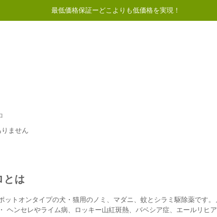
最低価格保証ーどこよりも低価格を実現！
50ドル以上のご注文で送料無料
イントプログラム
ヘルプ
お問い合わせ
ロ
ありません
ロとは
ポットオンタイプの犬・猫用のノミ、マダニ、蚊とシラミ駆除薬です。
・ ヘンセレやライム病、ロッキー山紅斑熱、バベシア症、エールリヒ