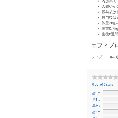
内服薬で
人間やそ
投与後は
投与後は
体重2k
体重0.
生後8週
エフィプロ
フィプロニルの
0 out of 5 stars
星5つ
星4つ
星3つ
星2つ