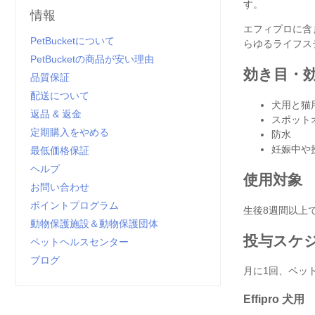
す。
情報
エフィプロに含
PetBucketについて
らゆるライフス
PetBucketの商品が安い理由
効き目・
品質保証
配送について
犬用と猫
返品 & 返金
スポット
定期購入をやめる
防水
妊娠中や
最低価格保証
ヘルプ
使用対象
お問い合わせ
ポイントプログラム
生後8週間以上
動物保護施設＆動物保護団体
投与スケ
ペットヘルスセンター
ブログ
月に1回、ペッ
Effipro 犬用