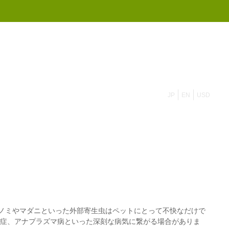
855 908 4010
JP
EN
USD
ノミ
や
マダニ
といった外部寄生虫はペットにとって不快なだけで
ア症、アナプラズマ病といった深刻な病気に繋がる場合がありま