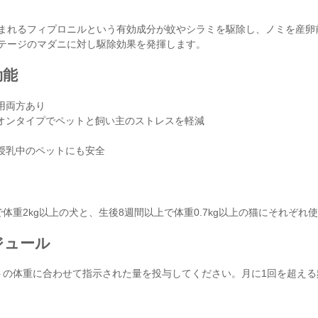
まれるフィプロニルという有効成分が蚊やシラミを駆除し、ノミを産卵
テージのマダニに対し駆除効果を発揮します。
効能
用両方あり
オンタイプでペットと飼い主のストレスを軽減
授乳中のペットにも安全
で体重2kg以上の犬と、生後8週間以上で体重0.7kg以上の猫にそれ
ジュール
トの体重に合わせて指示された量を投与してください。月に1回を超え