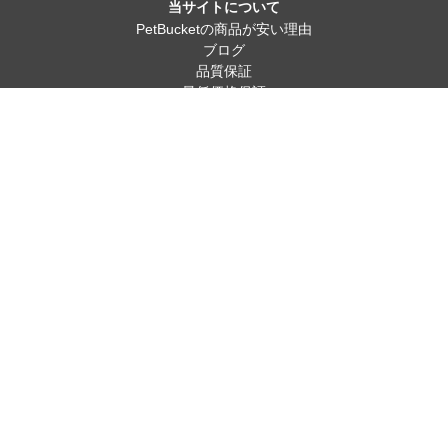
当サイトについて
PetBucketの商品が安い理由
ブログ
品質保証
最低価格保証
動物保護施設＆動物保護団体
よくある質問
お問い合わせ
配送について
返品 & 返金
キャンセル
お支払い設定について
個人情報保護方針
ペット用品
犬用の製品
猫用の製品
人気カテゴリー