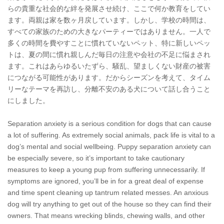
らの貴重な社会的な絆を発展させ続け、ここで何か教育をしてい
ます。両親は家を数ヶ月戻しています。しかし、学校の時間は、
すべての家族のための大きなパーティーではありません。一人で
多くの時間を費やすことに慣れていないペット、特に新しいペッ
トは、夏の間に慣れ親しんだ毎日の注意や会社の不足に悩まされ
ます。これはあらゆるいたずら、騒乱、望ましくない財産の被害
につながる可能性があります。だからシーズンを考えて、タイム
リーなテーマを再訪し、分離不安のある犬について話し合うこと
にしました。
Separation anxiety is a serious condition for dogs that can cause
a lot of suffering. As extremely social animals, pack life is vital to a
dog’s mental and social wellbeing. Puppy separation anxiety can
be especially severe, so it’s important to take cautionary
measures to keep a young pup from suffering unnecessarily. If
symptoms are ignored, you’ll be in for a great deal of expense
and time spent cleaning up tantrum related messes. An anxious
dog will try anything to get out of the house so they can find their
owners. That means wrecking blinds, chewing walls, and other