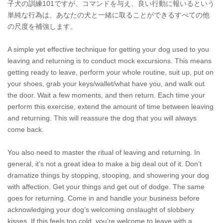
子犬の訓練101ですが、コマンドを与え、良い行動に報いるという
単純な行為は、あなたの犬と一緒に取ることができるすべての他
の尺度を補強します。
A simple yet effective technique for getting your dog used to you
leaving and returning is to conduct mock excursions. This means
getting ready to leave, perform your whole routine, suit up, put on
your shoes, grab your keys/wallet/what have you, and walk out
the door. Wait a few moments, and then return. Each time your
perform this exercise, extend the amount of time between leaving
and returning. This will reassure the dog that you will always
come back.
You also need to master the ritual of leaving and returning. In
general, it’s not a great idea to make a big deal out of it. Don’t
dramatize things by stopping, stooping, and showering your dog
with affection. Get your things and get out of dodge. The same
goes for returning. Come in and handle your business before
acknowledging your dog’s welcoming onslaught of slobbery
kisses. If this feels too cold, you’re welcome to leave with a