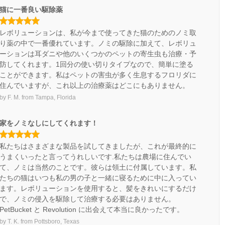
猫に一番良い駆除薬
レボリューションは、私が今まで使ってきた猫のためのノミ取
り薬の中で一番優れています。ノミの駆除に加えて、レボリュ
ーションは耳ダニや他のいくつかのペットの寄生虫も治療・予
防してくれます。1回分の使い切りタイプなので、簡単に塗る
ことができます。私はペットの害虫が多く生息するフロリダに
住んでいますが、これ以上の治療薬はどこにもありません。
by
F. M.
from
Tampa, Florida
家をノミなしにしてくれます！
私たちはさまざまな製品を試してきましたが、これが最終的に
うまくいったと言ってうれしいです.私たちは農場に住んでい
て、ノミは当然のことです。彼らは領土に付属しています。私
たちの猫はいつも私の男の子と一緒に寝るために中に入ってい
ます。レボリューションを使用すると、髪をきれいにするだけ
で、ノミの侵入を駆除して治療する必要はありません。
PetBucket と Revolution に出会えて本当に良かったです。
by
T. K.
from
Pottsboro, Texas