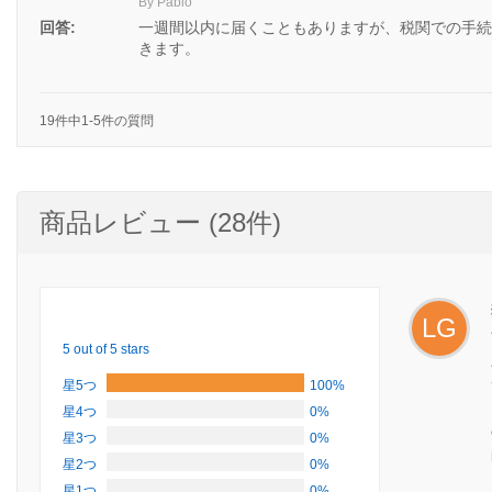
By Pablo
回答:
一週間以内に届くこともありますが、税関での手続
きます。
19件中1-5件の質問
商品レビュー (28件)
LG
5 out of 5 stars
星5つ
100%
星4つ
0%
星3つ
0%
星2つ
0%
星1つ
0%