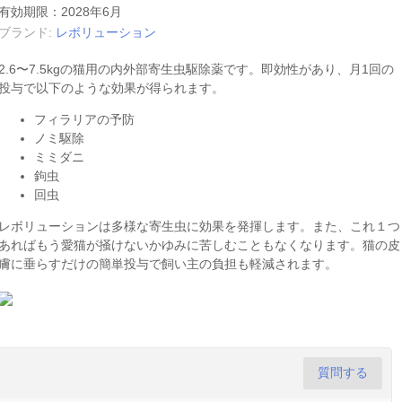
有効期限：2028年6月
ブランド:
レボリューション
2.6〜7.5kgの猫用の内外部寄生虫駆除薬です。即効性があり、月1回の
投与で以下のような効果が得られます。
フィラリアの予防
ノミ駆除
ミミダニ
鉤虫
回虫
レボリューションは多様な寄生虫に効果を発揮します。また、これ１つ
あればもう愛猫が掻けないかゆみに苦しむこともなくなります。猫の皮
膚に垂らすだけの簡単投与で飼い主の負担も軽減されます。
質問する