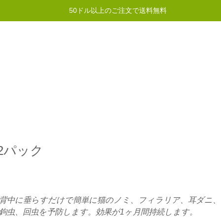
50ドル以上のご注文で送料無料
イントプログラム
ヘルプ
お問い合わせ
12パック
背中に垂らすだけで簡単に猫のノミ、フィラリア、耳ダニ、
鉤虫、回虫を予防します。効果が1ヶ月間持続します。