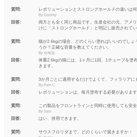
質問:
レボリューションとストロングホールドの違いは何
By Gommy
回答:
両方とも全く同じ商品です。生産会社の元、アメリ
けに「ストロングホールド」と明記し販売されてい
質問:
猫が2.6kgの場合、どのくらい塗ればいいのでし
うか？正確な容量を教えてください。
By 박혜랑
回答:
体重2.6kgの猫には、1ヶ月に1回、1チューブを
きます。
質問:
3か月ごとに適用するだけでよくて、フィラリアに
By Pam C.
回答:
レボリューションは、毎月塗布する必要があります
質問:
この製品をフロントラインと同時に使用しても安全
By Sam
回答:
はい、併用できます。
質問:
サウスフロリダまで、どのくらいで届きますか・