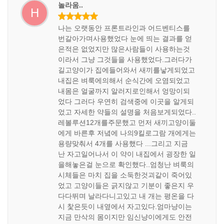
놀라움..
H
나는 오랫동안 프론트라인과 어드벤티스를
번갈아가며사용했었다 눈에 띄는 결과를 얻
은적은 없었지만 많은사람들이 사용하는것
이라서 그냥 그것들을 사용했었다.그러다가
길고양이가 집에들어와서 새끼를낳게되었고
내집은 벼룩에의해서 순식간에 오염되었고
내몸은 얼굴까지 알러지로인해서 엉망이되
었다 그러다 우연히 검색중에 이곳을 알게되
었고 자세한 약들의 설명을 처음보게되었다..
레볼루션12개를주문했고 먼저 새끼고양이둘
에게 바른후 저녘에 나의9킬로그람 개에게는
용량맞춰서 4개를 사용했다 ...그리고 지금
난 자고일어나서 이 약이 내집에서 굉장한 일
을해놓은걸 눈으로 확인했다..엄청난 벼룩의
시체들은 마치 집을 소둑한것괴같이 죽어있
었고 고양이들은 긁지않고 기분이 좋은지 우
다다뛰며 날라다니고있고 내 개는 평온을 다
시 찿은듯이 내옆에서 자고있다.엄마냥이는
지금 만삭의 몸이지만 임신냥이에게도 안전