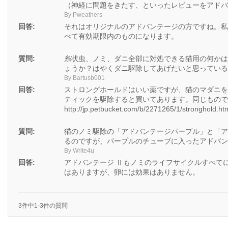
（神経に問題をきたす、といったレビューをアドバ
By Pweathers
回答:
それはオリジナルのアドバンテージの方ですね。私
べて有効期限内のものになります。
質問:
糸状虫、ノミ、ダニ全部に対処できる猫用の何かは
ょうか？はやくダニ駆除してあげたいと思っている
By Bartusb001
回答:
ストロングホールドはいい薬ですが、猫のマダニを
ティックを駆除すると買いてあります。同じもので
http://jp.petbucket.com/b/2271265/1/stronghold.ht
質問:
猫のノミ駆除の「アドバンテージパープル」と「アド
るのですが、パープルのチューブに入ったアドバン
By Write4u
回答:
アドバンテージ Ⅱもノミのライフサイクルすべて
はありますが、卵には効果はありません。
3件中1-3件の質問