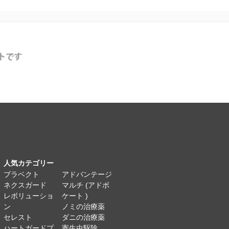
人気カテゴリー
ブラベクト
アドバンテージ
ネクスガード
マルチ (アドボ
レボリューショ
ケート )
ン
ノミの治療薬
セレスト
ダニの治療薬
ハートガードプ
寄生虫駆除