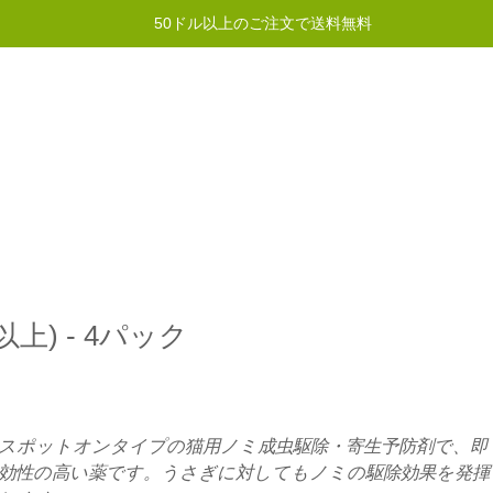
50ドル以上のご注文で送料無料
イントプログラム
ヘルプ
お問い合わせ
上) - 4パック
スポットオンタイプの猫用ノミ成虫駆除・寄生予防剤で、即
効性の高い薬です。うさぎに対してもノミの駆除効果を発揮