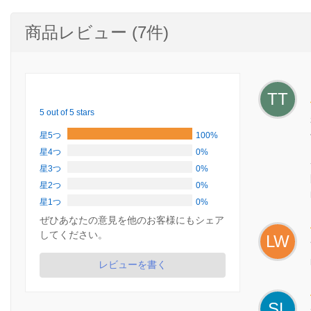
商品レビュー (7件)
TT
5 out of 5 stars
星5つ
100%
星4つ
0%
星3つ
0%
星2つ
0%
星1つ
0%
ぜひあなたの意見を他のお客様にもシェア
してください。
LW
レビューを書く
SL