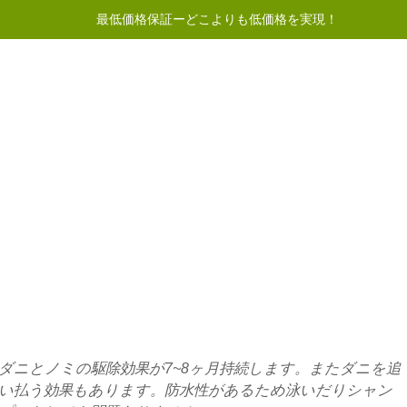
最低価格保証ーどこよりも低価格を実現！
50ドル以上のご注文で送料無料
イントプログラム
ヘルプ
お問い合わせ
ダニとノミの駆除効果が7~8ヶ月持続します。またダニを追
い払う効果もあります。防水性があるため泳いだりシャン