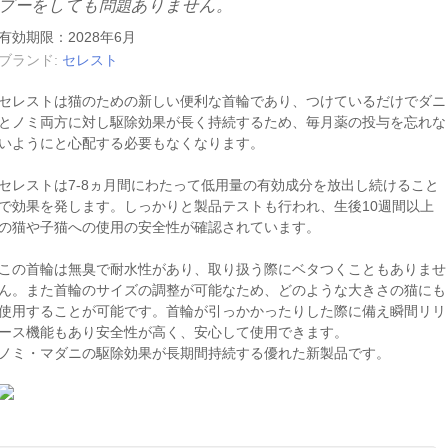
プーをしても問題ありません。
有効期限：2028年6月
ブランド:
セレスト
セレストは猫のための新しい便利な首輪であり、つけているだけでダニ
とノミ両方に対し駆除効果が長く持続するため、毎月薬の投与を忘れな
いようにと心配する必要もなくなります。
セレストは7-8ヵ月間にわたって低用量の有効成分を放出し続けること
で効果を発します。しっかりと製品テストも行われ、生後10週間以上
の猫や子猫への使用の安全性が確認されています。
この首輪は無臭で耐水性があり、取り扱う際にベタつくこともありませ
ん。また首輪のサイズの調整が可能なため、どのような大きさの猫にも
使用することが可能です。首輪が引っかかったりした際に備え瞬間リリ
ース機能もあり安全性が高く、安心して使用できます。
ノミ・マダニの駆除効果が長期間持続する優れた新製品です。