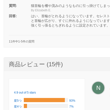
質問:
猫首輪を柵や茂みのようなものに引っ掛けてしまっ
By Elizabeth E.
回答:
はい、首輪がとれるようになっています。セレスト
と首輪が広がり、すぐに外れるようになっています
強く引っ張るとちぎれるように設定されています。
11件中1-5件の質問
商品レビュー (15件)
N
4.9 out of 5 stars
星5つ
93%
星4つ
7%