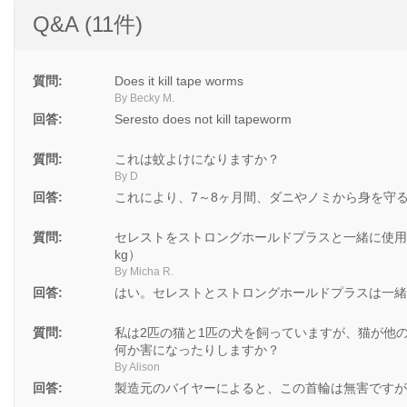
Q&A (11件)
質問:
Does it kill tape worms
By Becky M.
回答:
Seresto does not kill tapeworm
質問:
これは蚊よけになりますか？
By D
回答:
これにより、7～8ヶ月間、ダニやノミから身を守
質問:
セレストをストロングホールドプラスと一緒に使用
kg）
By Micha R.
回答:
はい。セレストとストロングホールドプラスは一緒
質問:
私は2匹の猫と1匹の犬を飼っていますが、猫が他
何か害になったりしますか？
By Alison
回答:
製造元のバイヤーによると、この首輪は無害ですが