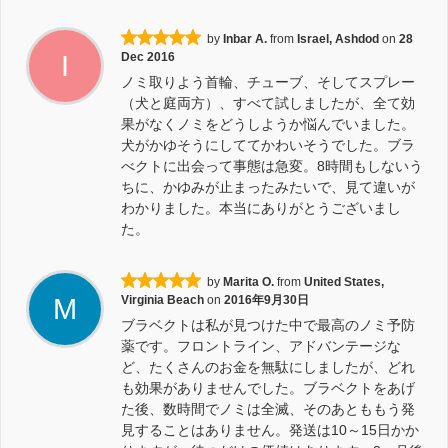
by
Inbar A.
from
Israel, Ashdod
on
28
I
Dec 2016
ノミ取りよう首輪、チューブ、そしてスプレー
（犬と庭両方）、すべて試しましたが、全て効
果がなくノミをどうしようか悩んでいました。
犬がかゆそうにしててかわいそうでした。ブラ
べクトに出会って事態は急変。8時間もしないう
ちに、かゆみが止まったみたいで、見て違いが
わかりました。本当にありがとうございまし
た。
by
Marita O.
from
United States,
M
Virginia Beach
on
2016年9月30日
ブラベクトは私が見つけた中で最高のノミ予防
薬です。フロントライン、アドバンテージな
ど、たくさんのお金を無駄にしましたが、どれ
も効果がありませんでした。ブラベクトをあげ
た後、数時間でノミは全滅、そのあとももう発
見することはありません。発送は10～15日かか