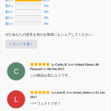
星5つ
100%
星4つ
0%
星3つ
0%
星2つ
0%
星1つ
0%
ぜひあなたの意見を他のお客様にもシェアしてください。
レビューを書く
by
Cathy B.
from
United States, Mt.
C
Pleasant
on
06 Feb 2017
この商品お気に入りです。
by
Liron E.
from
Israel, holon
on
01 Jan
L
2017
パーフェクトです！