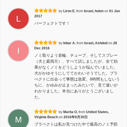
by
Liron E.
from
Israel, holon
on
01 Jan
L
2017
パーフェクトです！
by
Inbar A.
from
Israel, Ashdod
on
28
I
Dec 2016
ノミ取りよう首輪、チューブ、そしてスプレー
（犬と庭両方）、すべて試しましたが、全て効
果がなくノミをどうしようか悩んでいました。
犬がかゆそうにしててかわいそうでした。ブラ
べクトに出会って事態は急変。8時間もしないう
ちに、かゆみが止まったみたいで、見て違いが
わかりました。本当にありがとうございまし
た。
by
Marita O.
from
United States,
M
Virginia Beach
on
2016年9月30日
ブラベクトは私が見つけた中で最高のノミ予防