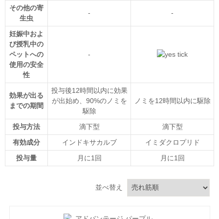
その他の寄
-
-
生虫
妊娠中およ
び授乳中の
ペットへの
-
使用の安全
性
投与後12時間以内に効果
効果が出る
が出始め、90%のノミを
ノミを12時間以内に駆除
までの期間
駆除
投与方法
滴下型
滴下型
有効成分
インドキサカルブ
イミダクロプリド
投与量
月に1回
月に1回
並べ替え