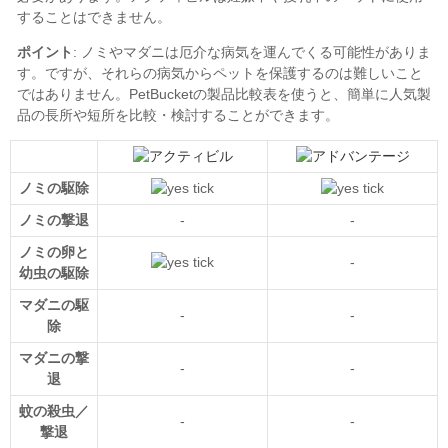
ポイント
PetBucketの製品比較表
ノミの駆除
ノミの撃退
-
-
ノミの卵と
-
幼虫の駆除
マダニの駆
-
-
除
マダニの撃
-
-
退
蚊の殺虫／
-
-
撃退