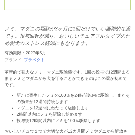
ノミ、マダニの駆除が3ヶ月に1回だけでいい画期的な薬
です。投与回数が減り、おいしいチュアブルタイプのた
め愛犬のストレス軽減にもなります。
有効期限：2027年6月
ブランド:
ブラベクト
革新的で強力なノミ・マダニ駆除薬です。1回の投与で12週間まる
まる
ノミ
と
マダニ
から犬を守ることができるのはこの薬が初めて
です。
新たに寄生したノミの100％を24時間以内に駆除し、またそ
の効果が12週間持続します
マダニを12週間にわたって駆除します
2時間以内にノミを駆除し始めます
投与後12時間以内にノミを100％駆除します
おいしいチュウ１つで大切な犬が12カ月間ノミやダニから解放さ