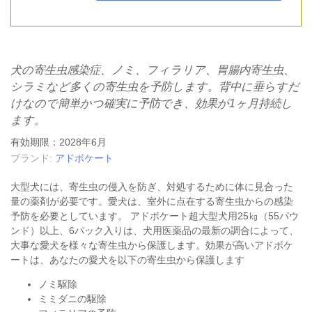
犬の寄生虫感染症、ノミ、フィラリア、胃腸内寄生虫、
シラミなど多くの寄生虫を予防します。背中に垂らすだ
けなので簡単かつ確実に予防でき、効果が1ヶ月持続し
ます。
有効期限：2028年6月
ブランド:
アドボケート
大型犬には、寄生虫の侵入を防ぎ、対処するために体に見合った
量の薬剤が必要です。愛犬は、室外に点在する寄生虫からの感染
予防を必要としています。 アドボケート超大型犬用25㎏（55パウ
ンド）以上、6パック入りは、犬用医薬品の最新の調合によって、
大事な愛犬を様々な寄生虫から保護します。効果が高いアドボケ
ートは、あなたの愛犬を以下の寄生虫から保護します
ノミ駆除
ミミダニの駆除